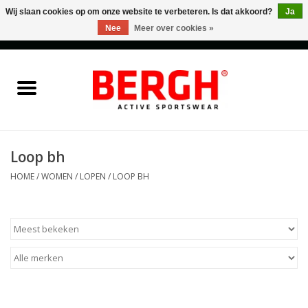
Wij slaan cookies op om onze website te verbeteren. Is dat akkoord?
Ja
Nee
Meer over cookies »
0 Artikelen - €0,00
Home
Men
Women
Loop bh
HOME
/
WOMEN
/
LOPEN
/
LOOP BH
Accessories
Sales
Cadeaubonnen
Merken