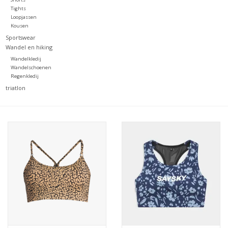
Tights
Loopjassen
Kousen
Sportswear
Wandel en hiking
Wandelkledij
Wandelschoenen
Regenkledij
triatlon