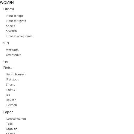
WOMEN
Fitness
Fitness tops
Fitness tights
Shorts
Sportbh
Fitness accessoires
surf
wetsuits
accessoires
Ski
Fietsen
fietsschoenen
Fietstops
Shorts
tights
Jas
kousen
Helmen
Lopen
Loopschoenen
Tops
Loop bh
Shorts