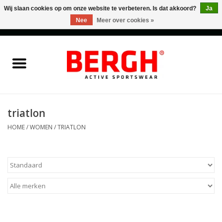
Wij slaan cookies op om onze website te verbeteren. Is dat akkoord?
Ja
Nee
Meer over cookies »
0 Artikelen - €0,00
Home
Men
Women
triatlon
HOME
/
WOMEN
/
TRIATLON
Accessories
Sales
Cadeaubonnen
Merken