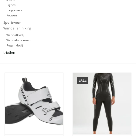
Tights
Loopjassen
Kousen
Sportswear
Wandel en hiking
Wandelkledij
Wandelschoenen
Regenkledij
triatlon
SALE