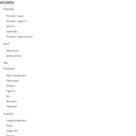
WOMEN
Fitness
Fitness tops
Fitness tights
Shorts
Sportbh
Fitness accessoires
surf
wetsuits
accessoires
Ski
Fietsen
fietsschoenen
Fietstops
Shorts
tights
Jas
kousen
Helmen
Lopen
Loopschoenen
Tops
Loop bh
Shorts