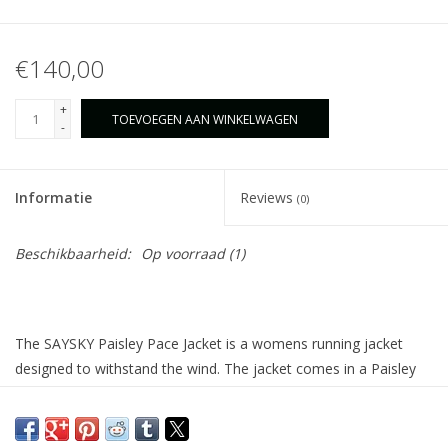
€140,00
+
TOEVOEGEN AAN WINKELWAGEN
-
Informatie
Reviews
(0)
Beschikbaarheid:
Op voorraad
(1)
The SAYSKY Paisley Pace Jacket is a womens running jacket
designed to withstand the wind. The jacket comes in a Paisley
all-over print with small SAYSKY statements within the print. The
fabric is lightweight to provide a comfortable fit and ensure high
breathability for the body.