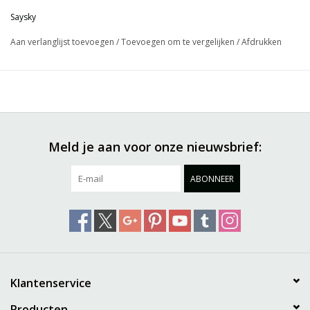
Please note that the paisley print is unique for each style - and it
Saysky
will look different from the picture.
Aan verlanglijst toevoegen
/
Toevoegen om te vergelijken
/
Afdrukken
Meld je aan voor onze nieuwsbrief:
ABONNEER
Klantenservice
Producten