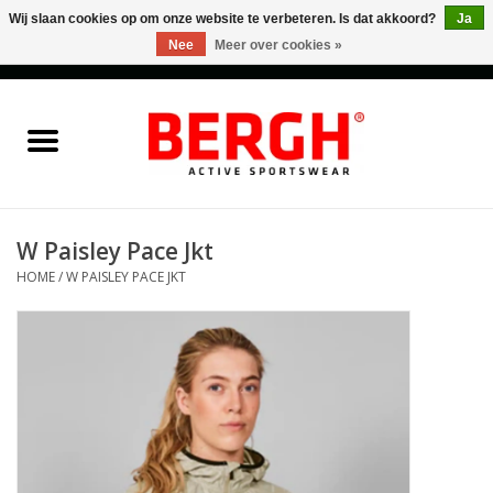
Wij slaan cookies op om onze website te verbeteren. Is dat akkoord?
Ja
Nee
Meer over cookies »
0 Artikelen - €0,00
Home
Men
Women
W Paisley Pace Jkt
HOME
/
W PAISLEY PACE JKT
Accessories
Sales
Cadeaubonnen
Merken