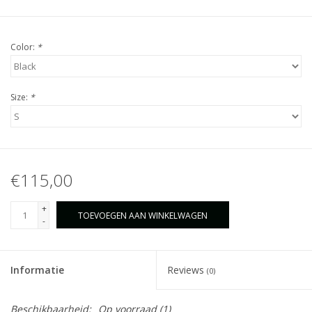
Color:
*
Size:
*
€115,00
+
TOEVOEGEN AAN WINKELWAGEN
-
Informatie
Reviews
(0)
Beschikbaarheid:
Op voorraad
(1)