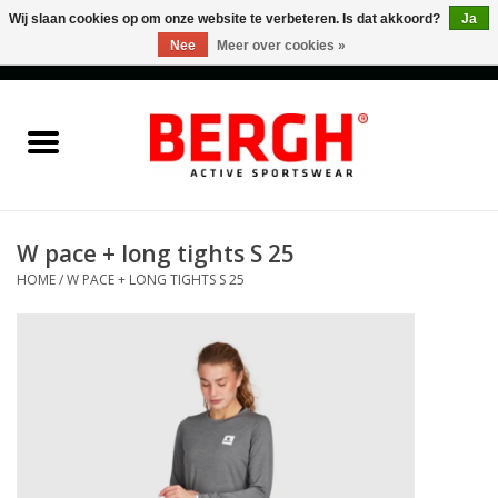
Wij slaan cookies op om onze website te verbeteren. Is dat akkoord?
Ja
Nee
Meer over cookies »
0 Artikelen - €0,00
Home
Men
Women
W pace + long tights S 25
HOME
/
W PACE + LONG TIGHTS S 25
Accessories
Sales
Cadeaubonnen
Merken