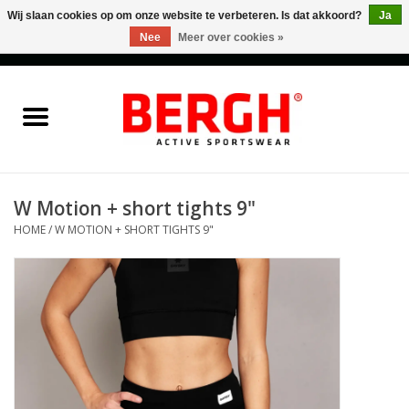
Wij slaan cookies op om onze website te verbeteren. Is dat akkoord?
Ja
Nee
Meer over cookies »
0 Artikelen - €0,00
Home
Men
Women
W Motion + short tights 9"
HOME
/
W MOTION + SHORT TIGHTS 9"
Accessories
Sales
Cadeaubonnen
Merken