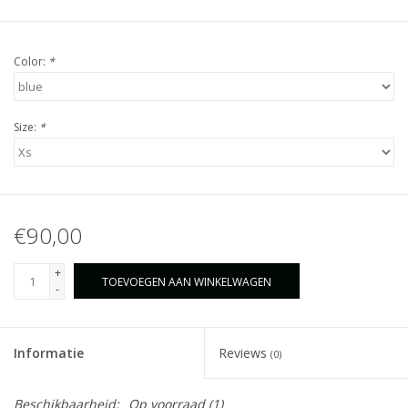
Color:
*
Size:
*
€90,00
+
TOEVOEGEN AAN WINKELWAGEN
-
Informatie
Reviews
(0)
Beschikbaarheid:
Op voorraad
(1)