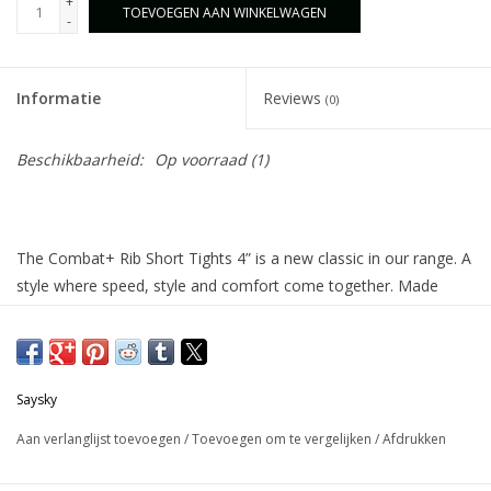
+
TOEVOEGEN AAN WINKELWAGEN
-
Informatie
Reviews
(0)
Beschikbaarheid:
Op voorraad
(1)
The Combat+ Rib Short Tights 4” is a new classic in our range. A
style where speed, style and comfort come together. Made
from our innovative ribbed fabric that enhances breathability
and support, they feel light yet stable in motion. With a shorter
cut for freedom of movement and streamlined details like a
seamless front, they’re perfect for any run and pace.
Saysky
Aan verlanglijst toevoegen
/
Toevoegen om te vergelijken
/
Afdrukken