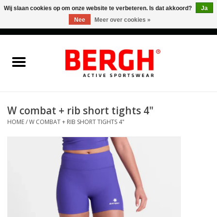
Wij slaan cookies op om onze website te verbeteren. Is dat akkoord?
Ja
Nee
Meer over cookies »
0 Artikelen - €0,00
Home
Men
Women
W combat + rib short tights 4"
HOME
/
W COMBAT + RIB SHORT TIGHTS 4"
Accessories
Sales
Cadeaubonnen
Merken