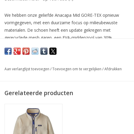
We hebben onze geliefde Anacapa Mid GORE-TEX opnieuw
vormgegeven, met een duurzame focus op milieubewuste
materialen. De schoen heeft een update gekregen met
gerecyclede mesh garen, een EVA-middenzool van 30%
suikerriet en een Vibram® Megagrip-buitenzool. Afgewerkt met
metalen veterhaakjes en rubberen teenbescherming, kun je met
deze wandelschoen overal naar toe.
Aan verlanglijst toevoegen
/
Toevoegen om te vergelijken
/
Afdrukken
Gerelateerde producten