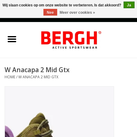
Wij slaan cookies op om onze website te verbeteren. Is dat akkoord?
Ja
Nee
Meer over cookies »
0 Artikelen - €0,00
Home
Men
Women
W Anacapa 2 Mid Gtx
HOME
/
W ANACAPA 2 MID GTX
Accessories
Sales
Cadeaubonnen
Merken