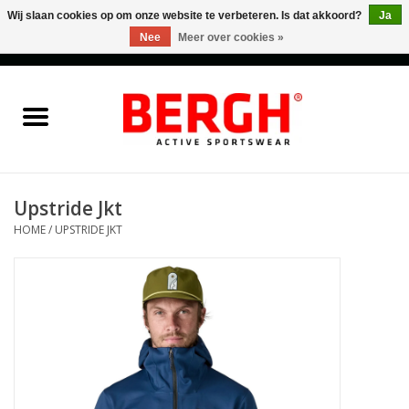
Wij slaan cookies op om onze website te verbeteren. Is dat akkoord?
Ja
Nee
Meer over cookies »
0 Artikelen - €0,00
Home
Men
Women
Upstride Jkt
HOME
/
UPSTRIDE JKT
Accessories
Sales
Cadeaubonnen
Merken