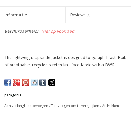
Informatie
Reviews
(0)
Beschikbaarheid:
Niet op voorraad
The lightweight Upstride Jacket is designed to go uphill fast. Built
of breathable, recycled stretch-knit face fabric with a DWR
(durable water repellent) finish that's made without
perfluorinated chemicals (PFCs/PFAS), it excels on high-output
tours in predictable weather. Made in a Fair Trade Certified™
factory.
patagonia
Aan verlanglijst toevoegen
/
Toevoegen om te vergelijken
/
Afdrukken