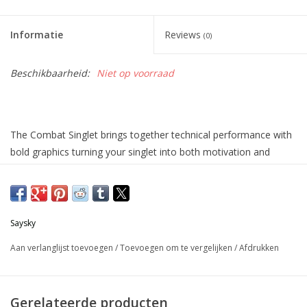
Informatie
Reviews
(0)
Beschikbaarheid:
Niet op voorraad
The Combat Singlet brings together technical performance with
bold graphics turning your singlet into both motivation and
statement. Built for performance in warm conditions, it has
excellent breathability, moisture control, and keeps you light on
your feet. The technical construction minimizes cling, giving
freedom in every stride. A singlet made to perform – and to
Saysky
stand out on race day.
Aan verlanglijst toevoegen
/
Toevoegen om te vergelijken
/
Afdrukken
Gerelateerde producten