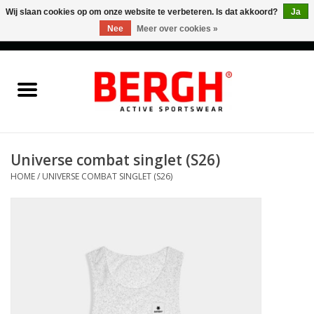
Wij slaan cookies op om onze website te verbeteren. Is dat akkoord?
Ja
Nee
Meer over cookies »
0 Artikelen - €0,00
Home
Men
Women
Universe combat singlet (S26)
HOME
/
UNIVERSE COMBAT SINGLET (S26)
Accessories
Sales
Cadeaubonnen
Merken