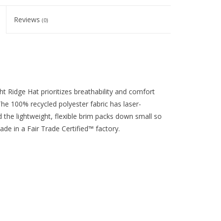
Reviews
(0)
ght Ridge Hat prioritizes breathability and comfort
 The 100% recycled polyester fabric has laser-
 the lightweight, flexible brim packs down small so
de in a Fair Trade Certified™ factory.