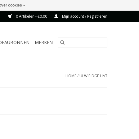
over cookies »
0 Artikelen - €0,00
Mijn account / Registreren
DEAUBONNEN
MERKEN
HOME
/
ULW RIDGE HAT