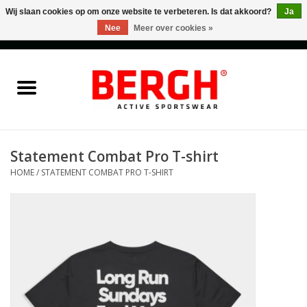
Wij slaan cookies op om onze website te verbeteren. Is dat akkoord?
Ja
Nee
Meer over cookies »
0 Artikelen - €0,00
Home
Men
Women
Statement Combat Pro T-shirt
HOME
/
STATEMENT COMBAT PRO T-SHIRT
Accessories
Sales
Cadeaubonnen
Merken