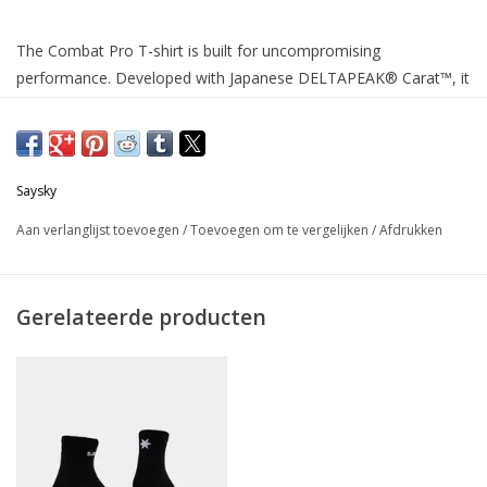
The Combat Pro T-shirt is built for uncompromising
performance. Developed with Japanese DELTAPEAK® Carat™, it
delivers superior breathability, advanced moisture management,
and anti-cling comfort. Featherlight, quick-drying, and
exceptionally durable, it’s designed to perform season after
season – no matter the pace. Minimalist in look, but maximum
Saysky
in performance.
Aan verlanglijst toevoegen
/
Toevoegen om te vergelijken
/
Afdrukken
Gerelateerde producten