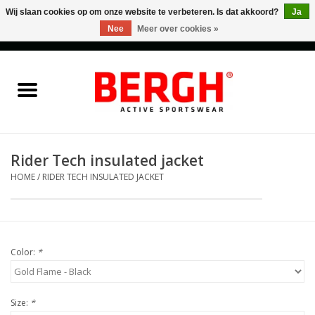
Wij slaan cookies op om onze website te verbeteren. Is dat akkoord?
Ja
Nee
Meer over cookies »
0 Artikelen - €0,00
Home
Men
Women
Rider Tech insulated jacket
HOME
/
RIDER TECH INSULATED JACKET
Accessories
Sales
Color:
*
Cadeaubonnen
Size:
*
Merken