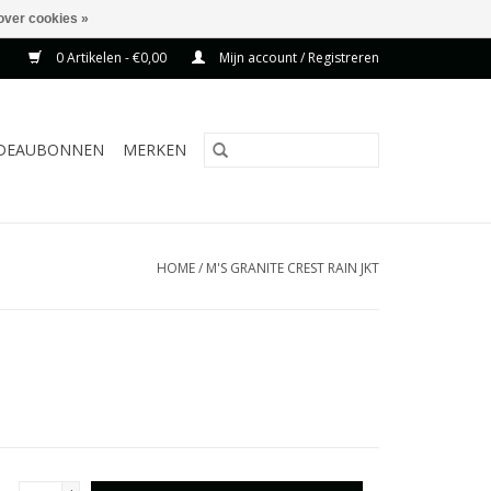
over cookies »
0 Artikelen - €0,00
Mijn account / Registreren
DEAUBONNEN
MERKEN
HOME
/
M'S GRANITE CREST RAIN JKT