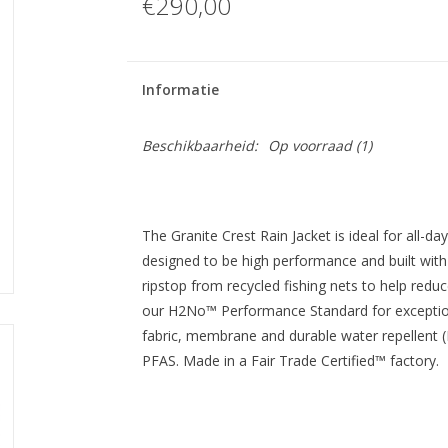
€290,00
Informatie
Beschikbaarheid:
Op voorraad
(1)
The Granite Crest Rain Jacket is ideal for all-da
designed to be high performance and built wi
ripstop from recycled fishing nets to help reduc
our H2No™ Performance Standard for exception
fabric, membrane and durable water repellent (
PFAS. Made in a Fair Trade Certified™ factory.