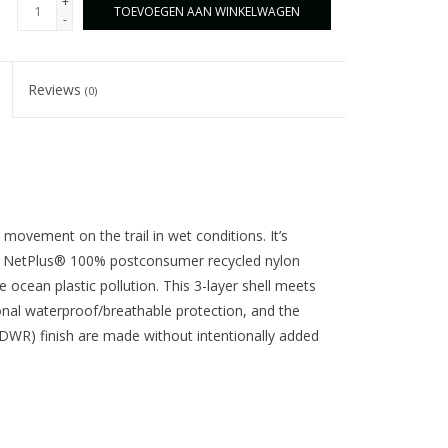
+
TOEVOEGEN AAN WINKELWAGEN
-
Reviews
(0)
y movement on the trail in wet conditions. It’s
th NetPlus® 100% postconsumer recycled nylon
e ocean plastic pollution. This 3-layer shell meets
al waterproof/breathable protection, and the
DWR) finish are made without intentionally added