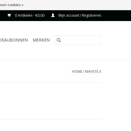
over cookies »
0 Artikelen - €0,00
Mijn account / Registreren
DEAUBONNEN
MERKEN
HOME
/
MAFATE X