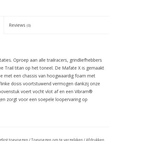
Reviews
(0)
ties. Oproep aan alle trailracers, grindliefhebbers
e Trail titan op het toneel. De Mafate X is gemaakt
sse met een chassis van hoogwaardig foam met
linke dosis voortstuwend vermogen dankzij onze
 bovenstuk voert vocht vlot af en een Vibram®
n zorgt voor een ​​soepele loopervaring op
glijst toevoegen
/
Toevoegen om te vergelijken
/
Afdrukken