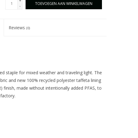
+
TOEVOEGEN AAN WINKELWAGEN
-
Reviews
(0)
ated staple for mixed weather and traveling light. The
bric and new 100% recycled polyester taffeta lining
) finish, made without intentionally added PFAS, to
factory.