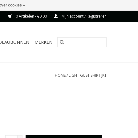
over cookies »
0 Artikelen - €0,00
Mijn account / Registreren
DEAUBONNEN
MERKEN
HOME
/
LIGHT GUST SHIRT JKT