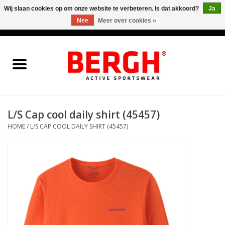
Wij slaan cookies op om onze website te verbeteren. Is dat akkoord?
Ja
Nee
Meer over cookies »
0 Artikelen - €0,00
Home
Men
Women
L/S Cap cool daily shirt (45457)
HOME
/
L/S CAP COOL DAILY SHIRT (45457)
Accessories
Sales
Cadeaubonnen
Merken