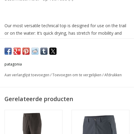
Our most versatile technical top is designed for use on the trail
or on the water: It’s quick drying, has stretch for mobility and
comfort, and HeiQ® Mint odor control for long-lasting
freshness. Built with 50-100% recycled polyester, Capilene®
Cool Daily styles keep you comfortable when you’re working
hard in conditions ranging from cool to hot. Made in a Fair
patagonia
Trade Certified™ factory.
Aan verlanglijst toevoegen
/
Toevoegen om te vergelijken
/
Afdrukken
Gerelateerde producten