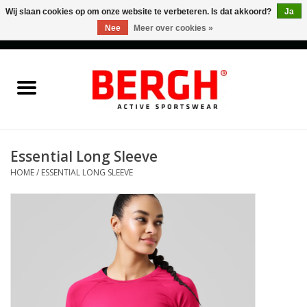
Wij slaan cookies op om onze website te verbeteren. Is dat akkoord?
Ja
Nee
Meer over cookies »
0 Artikelen - €0,00
Home
Men
Women
Essential Long Sleeve
HOME
/
ESSENTIAL LONG SLEEVE
Accessories
Sales
Cadeaubonnen
Merken