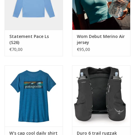
Statement Pace Ls
Wom Debut Merino Air
(S26)
jersey
€70,00
€95,00
W's cap cool daily shirt
Duro 6 trail rugzak