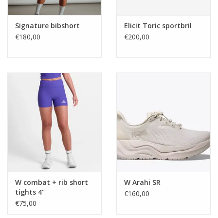
Signature bibshort
Elicit Toric sportbril
€180,00
€200,00
W combat + rib short
W Arahi SR
tights 4"
€160,00
€75,00