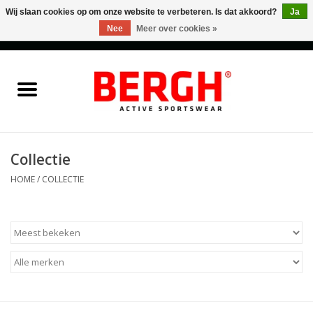
Wij slaan cookies op om onze website te verbeteren. Is dat akkoord?
Ja
Nee
Meer over cookies »
0 Artikelen - €0,00
Home
Men
Women
Collectie
HOME
/
COLLECTIE
Accessories
Sales
Cadeaubonnen
Merken