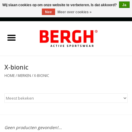
Wij slaan cookies op om onze website te verbeteren. Is dat akkoord?
Ja
Nee
Meer over cookies »
0 Artikelen - €0,00
Home
Men
Women
X-bionic
HOME
/
MERKEN
/
X-BIONIC
Accessories
Sales
Cadeaubonnen
Geen producten gevonden!...
Merken