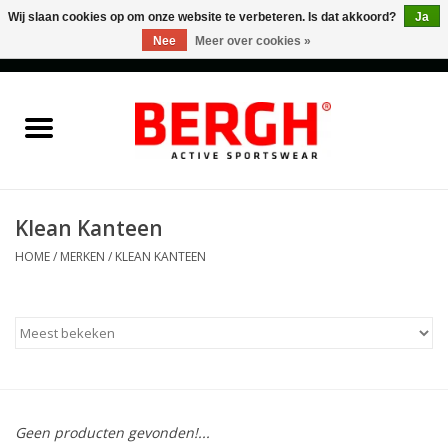
Wij slaan cookies op om onze website te verbeteren. Is dat akkoord?
Ja
Nee
Meer over cookies »
0 Artikelen - €0,00
Home
Men
Women
Klean Kanteen
HOME
/
MERKEN
/
KLEAN KANTEEN
Accessories
Sales
Cadeaubonnen
Geen producten gevonden!...
Merken