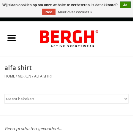
Wij slaan cookies op om onze website te verbeteren. Is dat akkoord?
Ja
Nee
Meer over cookies »
0 Artikelen - €0,00
Home
Men
Women
alfa shirt
HOME
/
MERKEN
/
ALFA SHIRT
Accessories
Sales
Cadeaubonnen
Geen producten gevonden!...
Merken