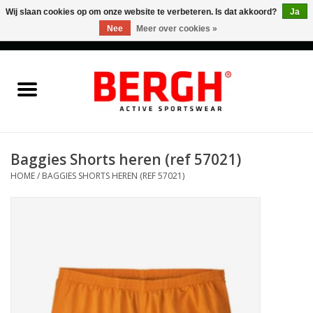
Wij slaan cookies op om onze website te verbeteren. Is dat akkoord?
Ja
Nee
Meer over cookies »
0 Artikelen - €0,00
Home
Men
Women
Baggies Shorts heren (ref 57021)
HOME
/
BAGGIES SHORTS HEREN (REF 57021)
Accessories
Sales
Cadeaubonnen
Merken