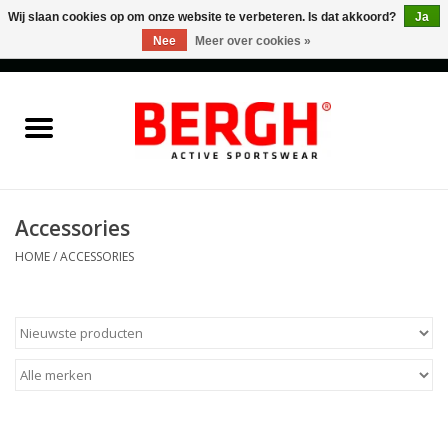
Wij slaan cookies op om onze website te verbeteren. Is dat akkoord?
Ja
Nee
Meer over cookies »
0 Artikelen - €0,00
Home
Men
Women
Accessories
HOME
/
ACCESSORIES
Accessories
Sales
Cadeaubonnen
Merken